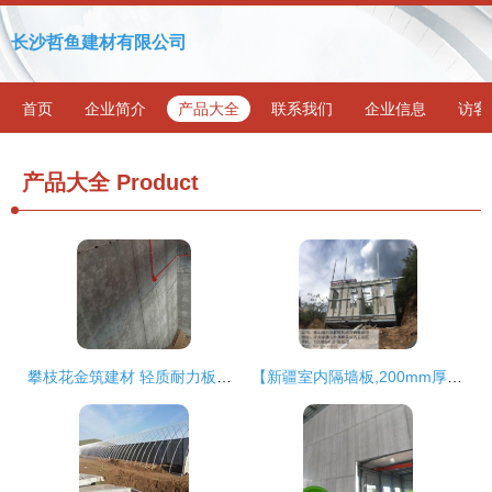
长沙哲鱼建材有限公司
首页
企业简介
产品大全
联系我们
企业信息
访客
产品大全
Product
攀枝花金筑建材 轻质耐力板引领品质建筑新风尚
【新疆室内隔墙板,200mm厚,保温,隔音材料,包安装】-