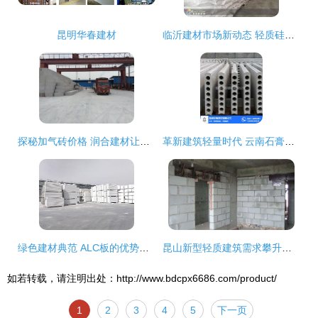
昆明华春建材
临沂建材市场新动态 轻质硅酸钠与洗衣粉原料母粉成亮点
探秘加气砖价格 润合建材让轻质建材选购更透明
革新建筑轻量时代 云南石膏砌块市场的领跑者昆明华春建材
绿色建材典范 ALC板的优势全解析及轻质建筑材料销售前景
昆山新型轻质建筑需求攀升，轻质建材销售成市场新宠
如若转载，请注明出处：http://www.bdcpx6686.com/product/
1
2
3
4
5
下一页