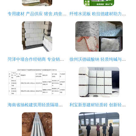
专用建材 产品供应 猪舍,鸡舍,牛舍 轻质保温板齐庆保温建材厂
纤维水泥板 欧拉德建材助力泰安绿色轻质建筑升级
菏泽中墙合作经销商 专业销售轻质砖与加气块，引领轻质建筑材料新趋势
徐州沃德碳酸钠 轻质纯碱与工业片碱的优质供应商解析
海南省抽检建筑用轻质隔墙条板产品 两批次产品不合格 企业经营需警惕
利宝新形建材轻质砖 创新轻质建材，重塑建筑未来