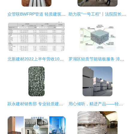
众管联BWFRP管道 轻质建筑材料领域的新型材料开创者
助力双“一号工程”丨法院院长现场办公，为民营企业纾困解忧——聚焦轻质建筑材料销售难题
北新建材2022上半年营收103亿 防水业务稳健增长，轻质建材彰显龙头韧性
罗湖区轻质节能墙板服务 漳州邦美特建材供应与品质保障
跃永建材销售部 专业轻质建筑材料解决方案引领行业新前景
用心倾听，精进产品——轻质建筑材料销售客户反馈总结